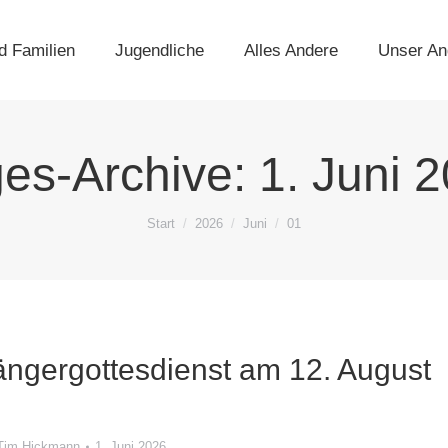
d Familien
Jugendliche
Alles Andere
Unser An
es-Archive:
1. Juni 
Sie befinden sich hier:
Start
2026
Juni
01
ängergottesdienst am 12. August
Tim Hickmann
1. Juni 2026