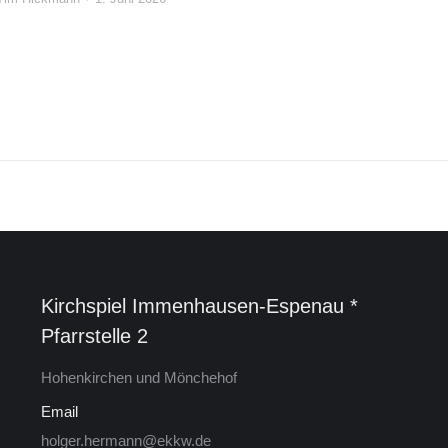
Kirchspiel Im­men­hau­sen-Es­pe­nau *
Pfarrstelle 2
Ho­hen­kir­chen und Mön­che­hof
Email
holger.hermann@ekkw.de