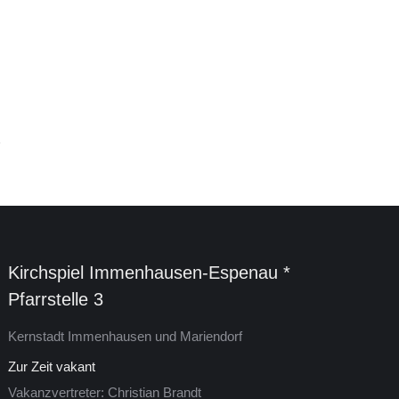
Kirchspiel Im­men­hau­sen-Es­pe­nau *
Pfarrstelle 3
Kern­stadt Im­men­hau­sen und Mariendorf
Zur Zeit vakant
Vakanzvertreter: Christian Brandt