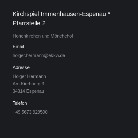
Kirchspiel Im­men­hau­sen-Es­pe­nau *
Pfarrstelle 2
Ho­hen­kir­chen und Mön­che­hof
Email
holger.hermann@ekkw.de
Adresse
Hol­ger Her­mann
Am Kirch­berg 3
34314 Es­pe­nau
Telefon
+49 5673 929500