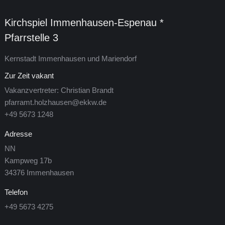
Kirchspiel Im­men­hau­sen-Es­pe­nau *
Pfarrstelle 3
Kern­stadt Im­men­hau­sen und Mariendorf
Zur Zeit vakant
Vakanzvertreter: Christian Brandt
pfarramt.holzhausen@ekkw.de
+49 5673 1248
Adresse
NN
Kamp­weg 17b
34376 Im­men­hau­sen
Telefon
+49 5673 4275