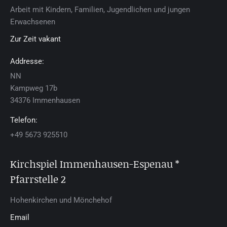
Arbeit mit Kindern, Familien, Jugendlichen und jungen
Erwachsenen
Zur Zeit vakant
Addresse:
NN
Kamp­weg 17b
34376 Im­men­hau­sen
Telefon:
+49 5673 925510
Kirchspiel Im­men­hau­sen-Es­pe­nau *
Pfarrstelle 2
Ho­hen­kir­chen und Mön­che­hof
Email