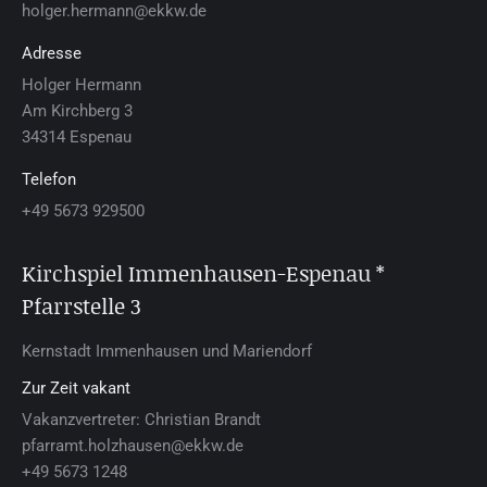
holger.hermann@ekkw.de
Adresse
Hol­ger Her­mann
Am Kirch­berg 3
34314 Es­pe­nau
Telefon
+49 5673 929500
Kirchspiel Im­men­hau­sen-Es­pe­nau *
Pfarrstelle 3
Kern­stadt Im­men­hau­sen und Mariendorf
Zur Zeit vakant
Vakanzvertreter: Christian Brandt
pfarramt.holzhausen@ekkw.de
+49 5673 1248