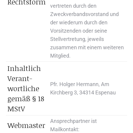
Rechtsform
vertreten durch den
Zweckverbandsvorstand und
der wiederum durch den
Vorsitzenden oder seine
Stellvertretung, jeweils
zusammen mit einem weiteren
Mitglied.
In­halt­lich
Ver­ant­
Pfr. Holger Hermann, Am
wort­li­che
Kirchberg 3, 34314 Espenau
ge­mäß § 18
MStV
An­sprech­part­ner ist
Web­mas­ter
Mail­kon­takt: