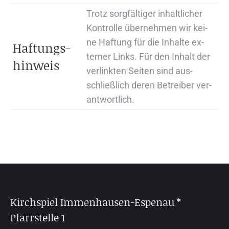
Trotz sorg­fäl­ti­ger in­halt­li­cher
Kon­trol­le über­neh­men wir kei­
ne Haf­tung für die In­hal­te ex­
Haf­tungs­
ter­ner Links. Für den In­halt der
hin­weis
ver­link­ten Sei­ten sind aus­
schließ­lich de­ren Be­trei­ber ver­
ant­wort­lich.
Kirchspiel Immenhausen-Espenau *
Pfarrstelle 1