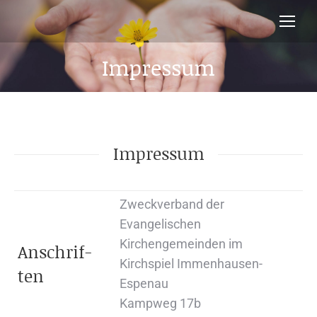
Impressum
Sie befinden sich hier:
Impressum
Zweckverband der
Evangelischen
Kirchengemeinden im
An­schrif­
Kirchspiel Immenhausen-
ten
Espenau
Kampweg 17b