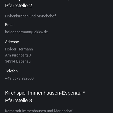
Pfarrstelle 2
Ho­hen­kir­chen und Mön­che­hof
Email
holger.hermann@ekkw.de
Adresse
Hol­ger Her­mann
Am Kirch­berg 3
34314 Es­pe­nau
Telefon
+49 5673 929500
Kirchspiel Im­men­hau­sen-Es­pe­nau *
Pfarrstelle 3
Kern­stadt Im­men­hau­sen und Mariendorf