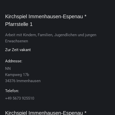
Kirchspiel Immenhausen-Espenau *
Pfarrstelle 1
Arbeit mit Kindern, Familien, Jugendlichen und jungen
Erwachsenen
Zur Zeit vakant
Addresse:
NN
Kamp­weg 17b
34376 Im­men­hau­sen
Telefon:
+49 5673 925510
Kirchspiel Im­men­hau­sen-Es­pe­nau *