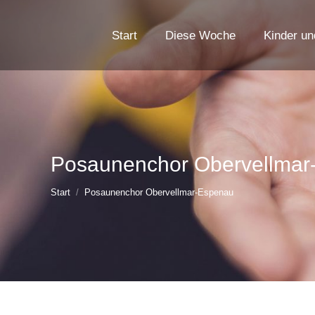
Start
Diese Woche
Kinder un
Posaunenchor Obervellmar
Sie befinden sich hier:
Start
Posaunenchor Obervellmar-Espenau