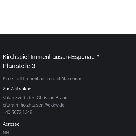
Kirchspiel Im­men­hau­sen-Es­pe­nau *
Pfarrstelle 3
Kern­stadt Im­men­hau­sen und Mariendorf
Zur Zeit vakant
Vakanzvertreter: Christian Brandt
pfarramt.holzhausen@ekkw.de
+49 5673 1248
Adresse
NN