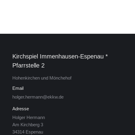
Kirchspiel Im­men­hau­sen-Es­pe­nau *
Pfarrstelle 2
Ho­hen­kir­chen und Mön­che­hof
Email
holger.hermann@ekkw.de
Adresse
Hol­ger Her­mann
Am Kirch­berg 3
34314 Es­pe­nau