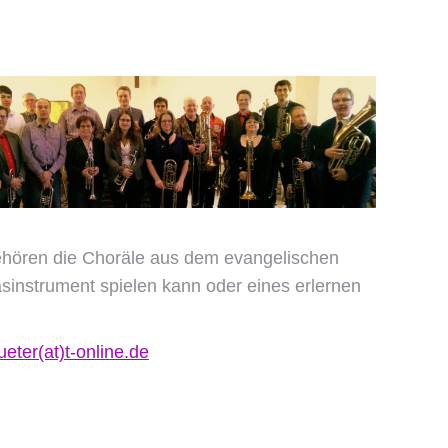
ehören die Choräle aus dem evangelischen
asinstrument spielen kann oder eines erlernen
eter(at)t-online.de