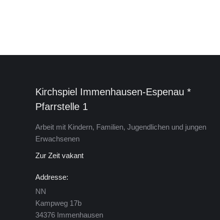
Kirchspiel Immenhausen-Espenau *
Pfarrstelle 1
Arbeit mit Kindern, Familien, Jugendlichen und jungen
Erwachsenen
Zur Zeit vakant
Addresse:
NN
Kamp­weg 17b
34376 Im­men­hau­sen