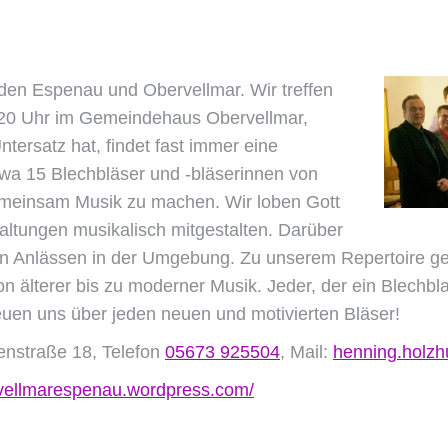
en Espenau und Obervellmar. Wir treffen
is 20 Uhr im Gemeindehaus Obervellmar,
tersatz hat, findet fast immer eine
twa 15 Blechbläser und -bläserinnen von
gemeinsam Musik zu machen. Wir loben Gott
taltungen musikalisch mitgestalten. Darüber
len Anlässen in der Umgebung. Zu unserem Repertoire g
 älterer bis zu moderner Musik. Jeder, der ein Blechbl
uen uns über jeden neuen und motivierten Bläser!
enstraße 18, Telefon
05673 925504
, Mail:
henning.holzhu
rvellmarespenau.wordpress.com/