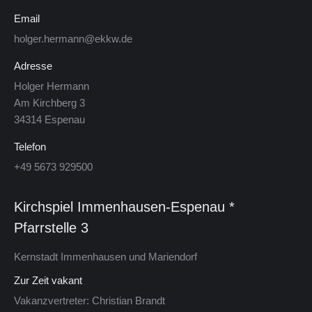
Email
holger.hermann@ekkw.de
Adresse
Hol­ger Her­mann
Am Kirch­berg 3
34314 Es­pe­nau
Telefon
+49 5673 929500
Kirchspiel Im­men­hau­sen-Es­pe­nau *
Pfarrstelle 3
Kern­stadt Im­men­hau­sen und Mariendorf
Zur Zeit vakant
Vakanzvertreter: Christian Brandt