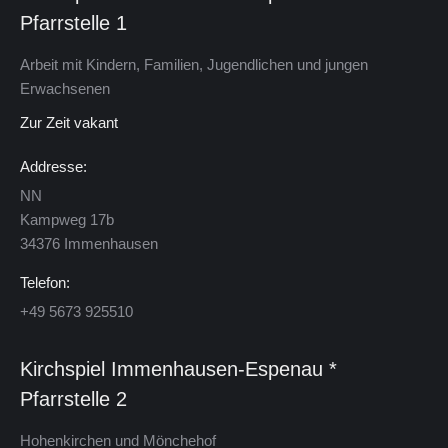
Pfarrstelle 1
Arbeit mit Kindern, Familien, Jugendlichen und jungen
Erwachsenen
Zur Zeit vakant
Addresse:
NN
Kamp­weg 17b
34376 Im­men­hau­sen
Telefon:
+49 5673 925510
Kirchspiel Im­men­hau­sen-Es­pe­nau *
Pfarrstelle 2
Ho­hen­kir­chen und Mön­che­hof