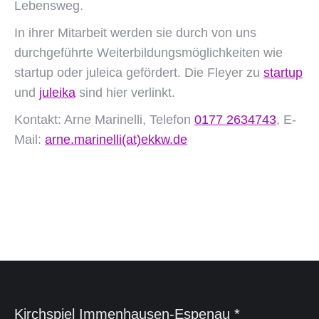
Lebensweg.
In ihrer Mitarbeit werden sie durch von uns
durchgeführte Weiterbildungsmöglichkeiten wie
startup oder juleica gefördert. Die Fleyer zu
startup
und
juleika
sind hier verlinkt.
Kontakt: Arne Marinelli, Telefon
0177 2634743
, E-
Mail:
arne.marinelli(at)ekkw.de
Kirchspiel Immenhausen-Espenau *