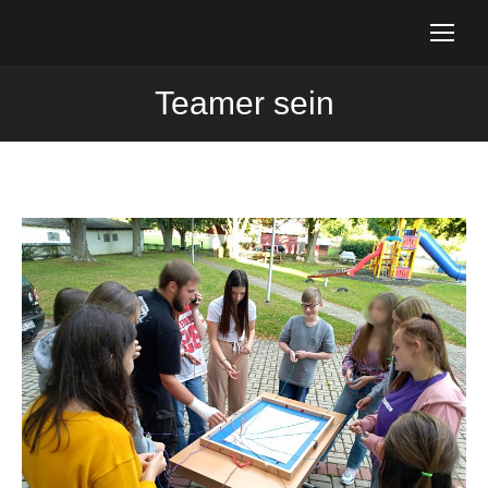
Teamer sein
Sie befinden sich hier: