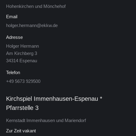
Ho­hen­kir­chen und Mön­che­hof
Email
holger.hermann@ekkw.de
Adresse
Hol­ger Her­mann
Am Kirch­berg 3
34314 Es­pe­nau
Telefon
+49 5673 929500
Kirchspiel Im­men­hau­sen-Es­pe­nau *
Pfarrstelle 3
Kern­stadt Im­men­hau­sen und Mariendorf
Zur Zeit vakant